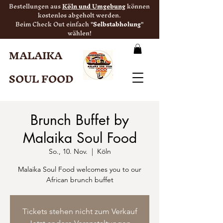
Bestellungen aus
Köln und Umgebung
können
kostenlos abgeholt werden.
Beim Check Out einfach "
Selbstabholung
"
wählen!
MALAIKA
SOUL FOOD
Brunch Buffet by
Malaika Soul Food
So., 10. Nov.
  |  
Köln
Malaika Soul Food welcomes you to our
African brunch buffet
Tickets stehen nicht zum Verkauf