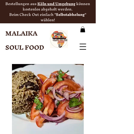
Bestellungen aus
Köln und Umgebung
können
kostenlos abgeholt werden.
Beim Check Out einfach "
Selbstabholung
"
wählen!
MALAIKA
SOUL FOOD