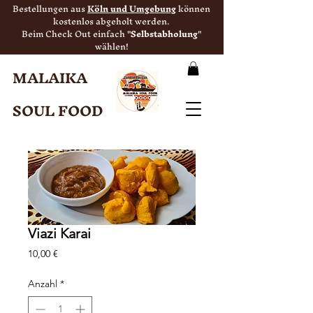
Bestellungen aus
Köln und Umgebung
können
kostenlos abgeholt werden.
Beim Check Out einfach "
Selbstabholung
"
wählen!
MALAIKA
SOUL FOOD
Viazi Karai
Preis
10,00 €
Anzahl
*